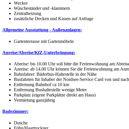
Wecker
Wäscheständer und -klammern
Zentralheizung
zusätzliche Decken und Kissen auf Anfrage
Allgemeine Ausstattung - Außenanlagen:
Gartenterrasse mit Gartenmöbeln
Anreise/Abreise/KfZ-Unterbringung:
Abreise: bis 10.00 Uhr soll bitte die Ferienwohnung am Abreis
Anreise: ab 14.00 Uhr können Sie die Ferienwohnung am Anrei
Bahnfahrer: Bäderbus-Haltestelle in der Nähe
Busfahrten für Inhaber der Nordsee-Service Card von und nach C
Entfernung Bahnhof ca 10 km
Entfernung Bushaltestelle wenige Meter
Parkplatz (eigene Parkplätze direkt am Haus)
Vermietung ganzjährig
Badezimmer:
Dusche
Föhn/Haartrockner