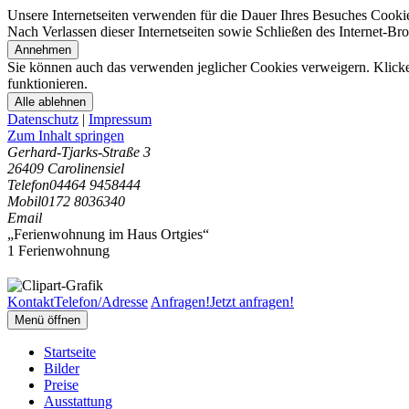
Unsere Internetseiten verwenden für die Dauer Ihres Besuches Cooki
Nach Verlassen dieser Internetseiten sowie Schließen des Internet-B
Annehmen
Sie können auch das verwenden jeglicher Cookies verweigern. Klicken
funktionieren.
Alle ablehnen
Datenschutz
|
Impressum
Zum Inhalt springen
Gerhard-Tjarks-Straße 3
26409 Carolinensiel
Telefon
04464 9458444
Mobil
0172 8036340
Email
„Ferienwohnung im Haus Ortgies“
1 Ferienwohnung
Kontakt
Telefon/Adresse
Anfragen!
Jetzt anfragen!
Menü öffnen
Startseite
Bilder
Preise
Ausstattung