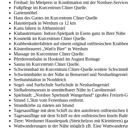
Freibad: Im Mietpreis in Kombination mit der Nordsee-Servicecar
Fußpflege im Kurcentrum Cliner Quelle.
Gartenmöbel
Haus des Gastes im Kurcentrum Cliner Quelle
Haustierpark in Werdum ca 12 km
Kanu fahren in Altfunnixsiel
Klabautermann: Indoor-Spielpark in Esens ganz in Ihrer Nähe
Kosmetik im Kurcentrum Cliner Quelle.
Krabbenkutterfahrten auf einem original ostfriesischen Krabben
Küstenbrauerei „Watt'n Bier“ in Werdum
Massage im Kurcentrum Cliner Quelle.
Pferderennbahn in Hooksiel im August Rentage
Sauna im Kurcentrum Cliner Quelle.
Schwimmbad im Kurcentrum Cliner-Quelle.weitere Schwimmbäde
Schwimmbäder in der Nähe in Bensersiel und Neuharlingersiel
Seehundstation in Norddeich
Segel- und Surfschule Surfschule in Neuharlingersiel
Sielhafenmuseum in unmittelbarer Nähe in Carolinensiel
Spielstadt: „Nordsee Spielstadt Wangerland“ (großes Freizeit-
Strand 1,5km vom Ferienhaus entfernt.
Strandkörbe zu mieten am Strand
Tagesausflüge mit dem Schiff zu den autofreien ostfriesischen
Tagesausflüge mit dem Schiff zu den ostfriesischen Inseln B
Tiere: Werdumer Haustierpark (Streichelzoo mit Kleintieren) ga
Wattwanderungen in der Nähe möglich zB. Eine Wattwanderung 