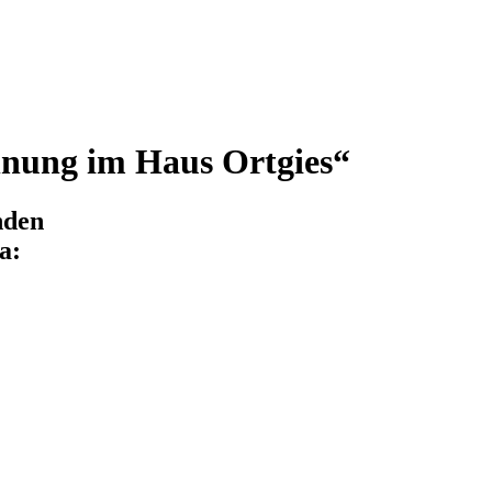
hnung im Haus Ortgies“
nden
a: