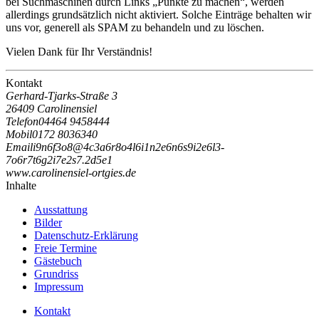
bei Suchmaschinen durch Links „Punkte zu machen“, werden
allerdings grundsätzlich nicht aktiviert. Solche Einträge behalten wir
uns vor, generell als SPAM zu behandeln und zu löschen.
Vielen Dank für Ihr Verständnis!
Kontakt
Gerhard-Tjarks-Straße 3
26409 Carolinensiel
Telefon
04464 9458444
Mobil
0172 8036340
Email
i
9
n
6
f
3
o
8
@
4
c
3
a
6
r
8
o
4
l
6
i
1
n
2
e
6
n
6
s
9
i
2
e
6
l
3
-
7
o
6
r
7
t
6
g
2
i
7
e
2
s
7
.
2
d
5
e
1
www.carolinensiel-ortgies.de
Inhalte
Ausstattung
Bilder
Datenschutz-Erklärung
Freie Termine
Gästebuch
Grundriss
Impressum
Kontakt