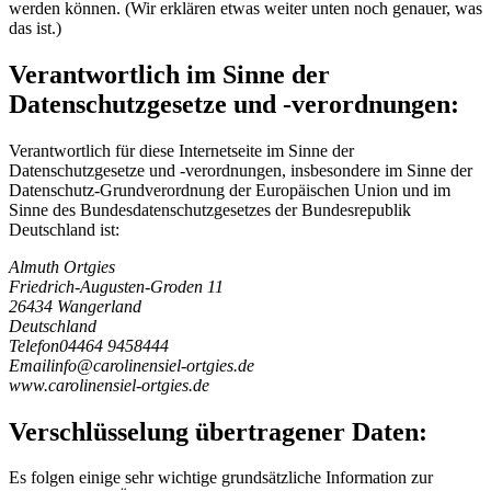
werden können. (Wir erklären etwas weiter unten noch genauer, was
das ist.)
Verantwortlich im Sinne der
Datenschutzgesetze und -verordnungen:
Verantwortlich für diese Internetseite im Sinne der
Datenschutzgesetze und -verordnungen, insbesondere im Sinne der
Datenschutz-Grundverordnung der Europäischen Union und im
Sinne des Bundesdatenschutzgesetzes der Bundesrepublik
Deutschland ist:
Almuth Ortgies
Friedrich-Augusten-Groden 11
26434 Wangerland
Deutschland
Telefon
04464 9458444
Email
i
n
f
o
@
c
a
r
o
l
i
n
e
n
s
i
e
l
-
o
r
t
g
i
e
s
.
d
e
www.carolinensiel-ortgies.de
Verschlüsselung übertragener Daten:
Es folgen einige sehr wichtige grundsätzliche Information zur