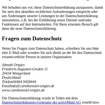
Wir behalten uns vor, diese Datenschutzerklärung anzupassen, damit
Sie stets den aktuellen rechtlichen Anforderungen entspricht oder
um Änderungen unserer Leistungen in der Datenschutzerklärung
umzusetzen, z.B. bei der Einführung neuer Dienste und/oder
Funktionen auf den Internetseiten. Für Ihren erneuten Besuch gilt
dann die neue Datenschutzerklärung.
Fragen zum Datenschutz
Wenn Sie Fragen zum Datenschutz haben, schreiben Sie uns bitte
eine E-Mail oder wenden Sie sich direkt an die für den Datenschutz
verantwortliche Person in unserer Organisation:
Almuth Ortgies
Friedrich-Augusten-Groden 11
26434 Wangerland
Deutschland
Telefon
04464 9458444
Email
i
n
f
o
@
c
a
r
o
l
i
n
e
n
s
i
e
l
-
o
r
t
g
i
e
s
.
d
e
www.carolinensiel-ortgies.de
Die Datenschutzerklärung wurde in Teilen mit dem
Datenschutzerklärungs-Generator der activeMind AG
erstellt bzw.