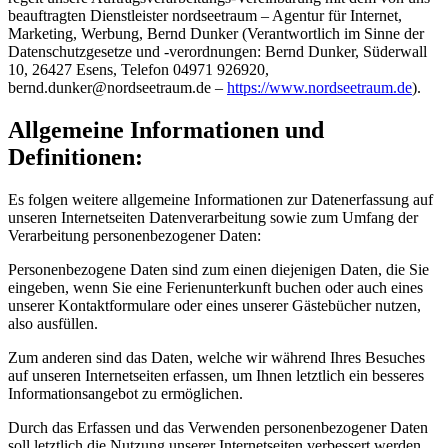
beauftragten Dienstleister nordseetraum – Agentur für Internet,
Marketing, Werbung, Bernd Dunker (Verantwortlich im Sinne der
Datenschutzgesetze und -verordnungen: Bernd Dunker, Süderwall
10, 26427 Esens, Telefon 04971 926920,
b
e
r
n
d
.
d
u
n
k
e
r
@
n
o
r
d
s
e
e
t
r
a
u
m
.
d
e
–
https://www.nordseetraum.de
).
Allgemeine Informationen und
Definitionen:
Es folgen weitere allgemeine Informationen zur Datenerfassung auf
unseren Internetseiten Datenverarbeitung sowie zum Umfang der
Verarbeitung personenbezogener Daten:
Personenbezogene Daten sind zum einen diejenigen Daten, die Sie
eingeben, wenn Sie eine Ferienunterkunft buchen oder auch eines
unserer Kontaktformulare oder eines unserer Gästebücher nutzen,
also ausfüllen.
Zum anderen sind das Daten, welche wir während Ihres Besuches
auf unseren Internetseiten erfassen, um Ihnen letztlich ein besseres
Informationsangebot zu ermöglichen.
Durch das Erfassen und das Verwenden personenbezogener Daten
soll letztlich die Nutzung unserer Internetseiten verbessert werden