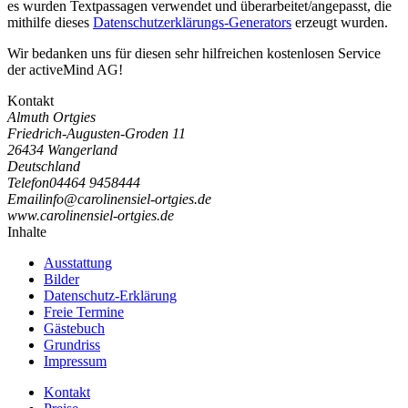
es wurden Textpassagen verwendet und überarbeitet/angepasst, die
mithilfe dieses
Datenschutzerklärungs-Generators
erzeugt wurden.
Wir bedanken uns für diesen sehr hilfreichen kostenlosen Service
der activeMind AG!
Kontakt
Almuth Ortgies
Friedrich-Augusten-Groden 11
26434 Wangerland
Deutschland
Telefon
04464 9458444
Email
i
n
f
o
@
c
a
r
o
l
i
n
e
n
s
i
e
l
-
o
r
t
g
i
e
s
.
d
e
www.carolinensiel-ortgies.de
Inhalte
Ausstattung
Bilder
Datenschutz-Erklärung
Freie Termine
Gästebuch
Grundriss
Impressum
Kontakt