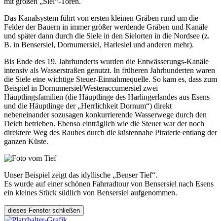
mit großen „Siel“-Toren.
Das Kanalsystem führt von ersten kleinen Gräben rund um die
Felder der Bauern in immer größer werdende Gräben und Kanäle
und später dann durch die Siele in den Sielorten in die Nordsee (z.
B. in Bensersiel, Dornumersiel, Harlesiel und anderen mehr).
Bis Ende des 19. Jahrhunderts wurden die Entwässerungs-Kanäle
intensiv als Wasserstraßen genutzt. In früheren Jahrhunderten waren
die Siele eine wichtige Steuer-Einnahmequelle. So kam es, dass zum
Beispiel in Dornumersiel/Westeraccumersiel zwei
Häuptlingsfamilien (die Häuptlinge des Harlingerlandes aus Esens
und die Häuptlinge der „Herrlichkeit Dornum“) direkt
nebeneinander sozusagen konkurrierende Wasserwege durch den
Deich betrieben. Ebenso einträglich wie die Steuer war der noch
direktere Weg des Raubes durch die küstennahe Piraterie entlang der
ganzen Küste.
Unser Beispiel zeigt das idyllische „Benser Tief“.
Es wurde auf einer schönen Fahrradtour von Bensersiel nach Esens
ein kleines Stück südlich von Bensersiel aufgenommen.
dieses Fenster schließen